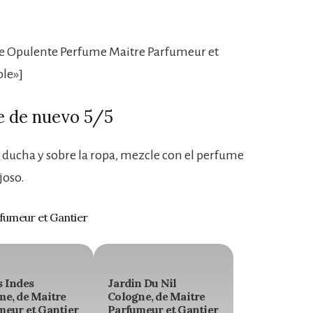
e Opulente Perfume Maitre Parfumeur et
ble»]
e de nuevo 5/5
a ducha y sobre la ropa, mezcle con el perfume
joso.
fumeur et Gantier
s Indes
Jardin Du Nil
me, de Maitre
Cologne, de Maitre
meur et Gantier
Parfumeur et Gantier