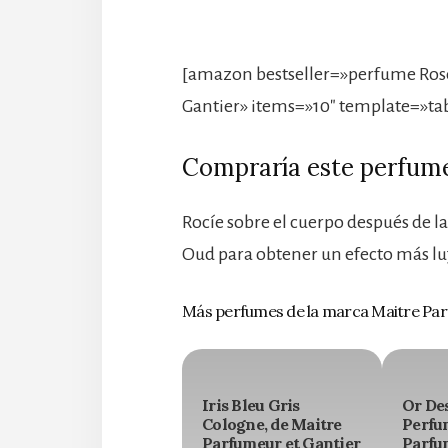
[amazon bestseller=»perfume Ros
Gantier» items=»10″ template=»ta
Compraría este perfum
Rocíe sobre el cuerpo después de l
Oud para obtener un efecto más lu
Más perfumes de la marca Maitre Par
Iris Bleu Gris
Or De
Cologne, de Maitre
Perfu
Parfumeur et Gantier
Parfu