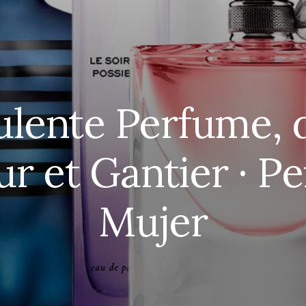
lente Perfume, 
r et Gantier · P
Mujer