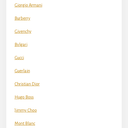
Giorgio Armani
Burberry
Givenchy
Bvlgari
Gucci
Guerlain
Christian Dior
Hugo Boss
Jimmy Choo
Mont Blanc