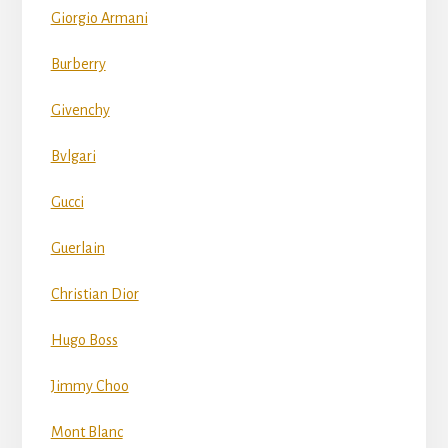
Giorgio Armani
Burberry
Givenchy
Bvlgari
Gucci
Guerlain
Christian Dior
Hugo Boss
Jimmy Choo
Mont Blanc