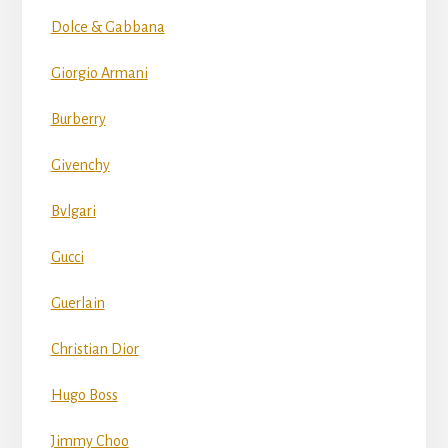
Dolce & Gabbana
Giorgio Armani
Burberry
Givenchy
Bvlgari
Gucci
Guerlain
Christian Dior
Hugo Boss
Jimmy Choo