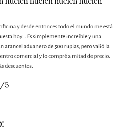
n huelen huelen huelen huelen
la oficina y desde entonces todo el mundo me está
uesta hoy… Es simplemente increíble y una
 arancel aduanero de 500 rupias, pero valió la
 centro comercial y lo compré a mitad de precio.
s descuentos.
5/5
: