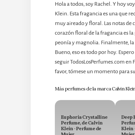
Hola a todos, soy Rachel. Y hoy voy
Klein. Esta fragancia es una que r
muy aireado y floral. Las notas de 
corazón floral de la fragancia es la
peonía y magnolia. Finalmente, la 
Bueno, eso es todo por hoy. Espero
seguir TodosLosPerfumes.com en Fa
favor, tómese un momento para sus
Más perfumes de la marca Calvin Klei
Euphoria Crystalline
Deep 
Perfume, de Calvin
Perfu
Klein · Perfume de
Klein 
Mujer
Mujer