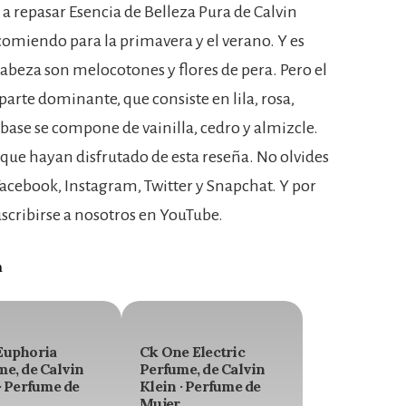
 a repasar Esencia de Belleza Pura de Calvin
ecomiendo para la primavera y el verano. Y es
cabeza son melocotones y flores de pera. Pero el
 parte dominante, que consiste en lila, rosa,
base se compone de vainilla, cedro y almizcle.
 que hayan disfrutado de esta reseña. No olvides
cebook, Instagram, Twitter y Snapchat. Y por
cribirse a nosotros en YouTube.
n
Euphoria
Ck One Electric
me, de Calvin
Perfume, de Calvin
· Perfume de
Klein · Perfume de
Mujer