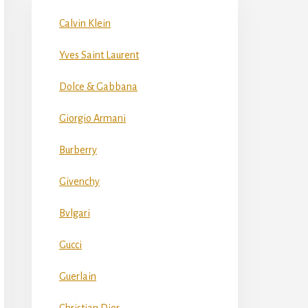
Calvin Klein
Yves Saint Laurent
Dolce & Gabbana
Giorgio Armani
Burberry
Givenchy
Bvlgari
Gucci
Guerlain