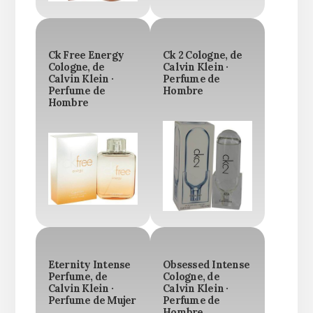
Ck Free Energy
Ck 2 Cologne, de
Cologne, de
Calvin Klein ·
Calvin Klein ·
Perfume de
Perfume de
Hombre
Hombre
Eternity Intense
Obsessed Intense
Perfume, de
Cologne, de
Calvin Klein ·
Calvin Klein ·
Perfume de Mujer
Perfume de
Hombre