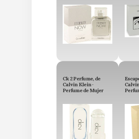
Ck 2 Perfume, de
Escap
Calvin Klein ·
Calvin
Perfume de Mujer
Perfu