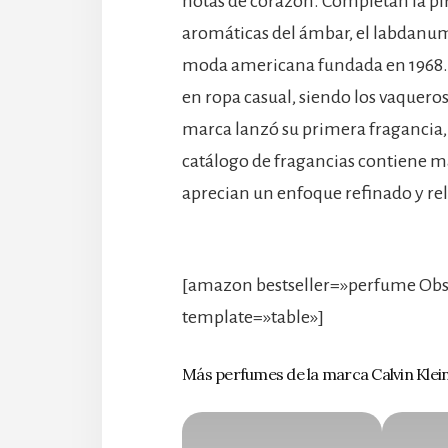
notas de corazón. Completan la pi
aromáticas del ámbar, el labdanum 
moda americana fundada en 1968. 
en ropa casual, siendo los vaquero
marca lanzó su primera fragancia, 
catálogo de fragancias contiene m
aprecian un enfoque refinado y rel
[amazon bestseller=»perfume Obse
template=»table»]
Más perfumes de la marca Calvin Klei