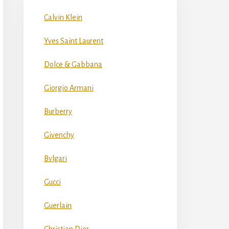
Calvin Klein
Yves Saint Laurent
Dolce & Gabbana
Giorgio Armani
Burberry
Givenchy
Bvlgari
Gucci
Guerlain