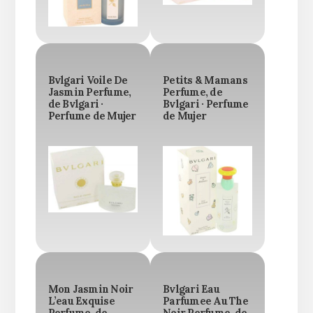
Bvlgari Voile De
Petits & Mamans
Jasmin Perfume,
Perfume, de
de Bvlgari ·
Bvlgari · Perfume
Perfume de Mujer
de Mujer
Mon Jasmin Noir
Bvlgari Eau
L’eau Exquise
Parfumee Au The