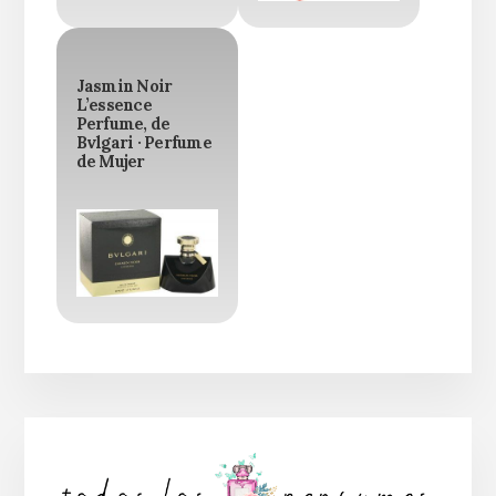
Jasmin Noir
L’essence
Perfume, de
Bvlgari · Perfume
de Mujer
Barra
lateral