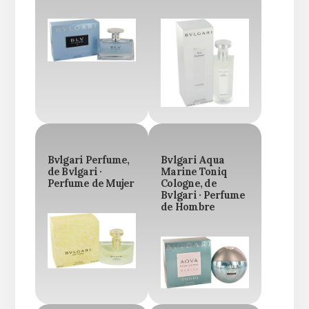
Bvlgari Perfume,
Bvlgari Aqua
de Bvlgari ·
Marine Toniq
Perfume de Mujer
Cologne, de
Bvlgari · Perfume
de Hombre