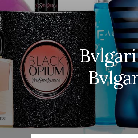
Bvlgar
Bvlga