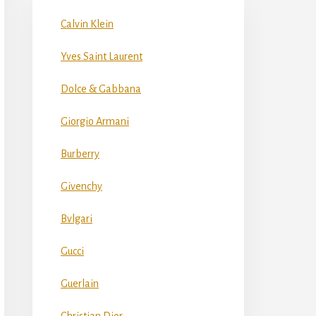
Calvin Klein
Yves Saint Laurent
Dolce & Gabbana
Giorgio Armani
Burberry
Givenchy
Bvlgari
Gucci
Guerlain