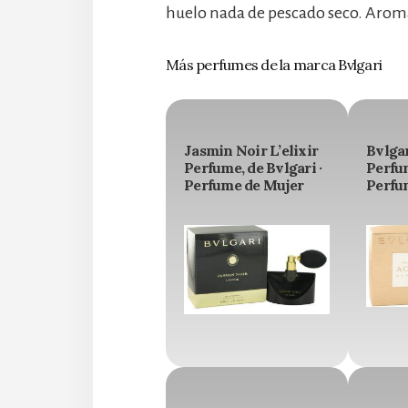
huelo nada de pescado seco. Aroma 
Más perfumes de la marca Bvlgari
Jasmin Noir L’elixir
Bvlga
Perfume, de Bvlgari ·
Perfum
Perfume de Mujer
Perfu