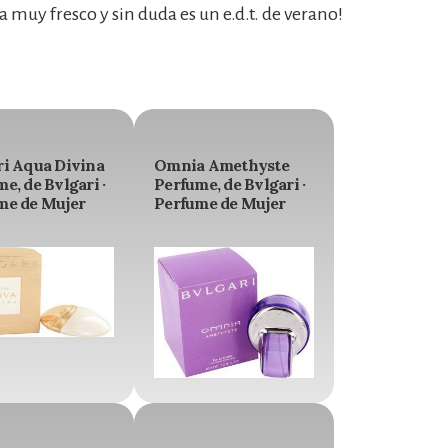
muy fresco y sin duda es un e.d.t. de verano!
ri Aqua Divina
Omnia Amethyste
e, de Bvlgari ·
Perfume, de Bvlgari ·
me de Mujer
Perfume de Mujer