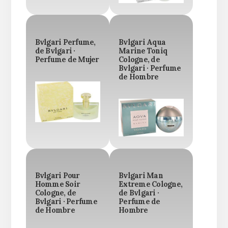
Bvlgari Perfume,
Bvlgari Aqua
de Bvlgari ·
Marine Toniq
Perfume de Mujer
Cologne, de
Bvlgari · Perfume
de Hombre
Bvlgari Pour
Bvlgari Man
Homme Soir
Extreme Cologne,
Cologne, de
de Bvlgari ·
Bvlgari · Perfume
Perfume de
de Hombre
Hombre