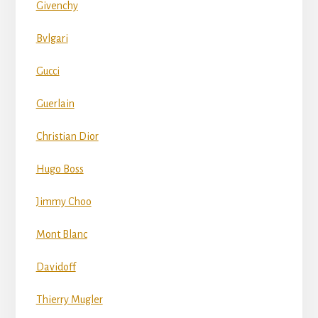
Givenchy
Bvlgari
Gucci
Guerlain
Christian Dior
Hugo Boss
Jimmy Choo
Mont Blanc
Davidoff
Thierry Mugler