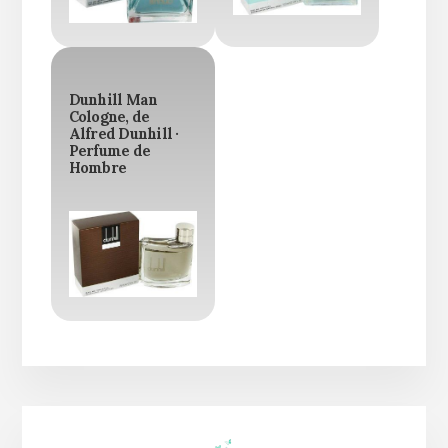
Dunhill Man
Cologne, de
Alfred Dunhill ·
Perfume de
Hombre
Barra