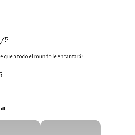
5/5
de que a todo el mundo le encantará!
5
ill