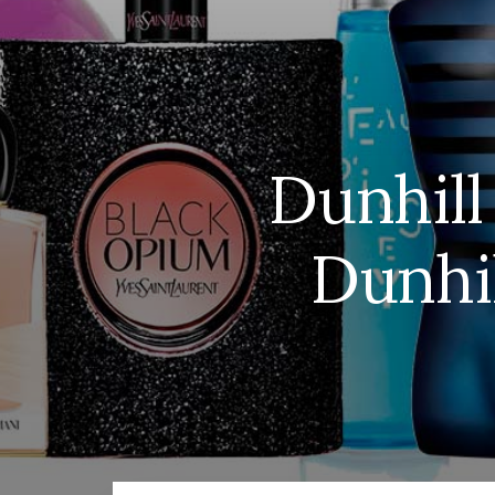
Dunhill
Dunhi