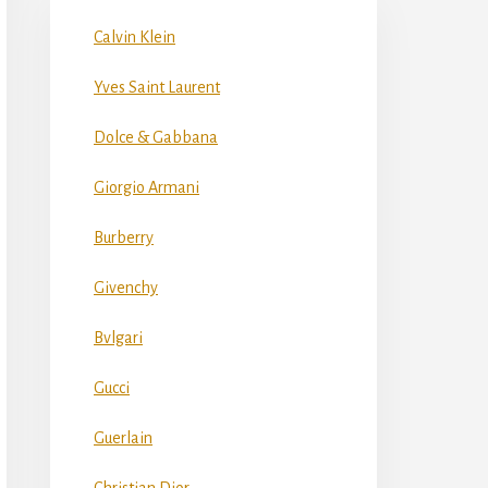
Calvin Klein
Yves Saint Laurent
Dolce & Gabbana
Giorgio Armani
Burberry
Givenchy
Bvlgari
Gucci
Guerlain