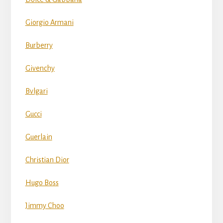
Giorgio Armani
Burberry
Givenchy
Bvlgari
Gucci
Guerlain
Christian Dior
Hugo Boss
Jimmy Choo