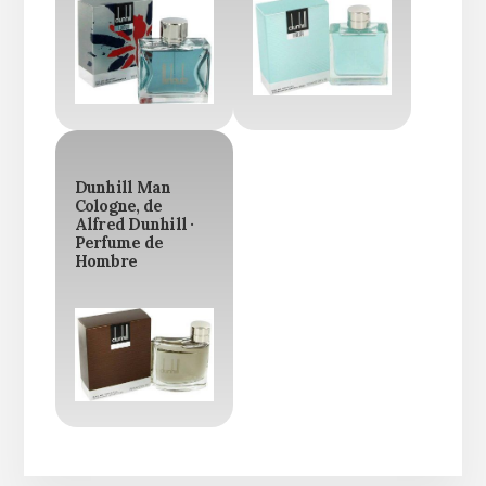
Dunhill Man
Cologne, de
Alfred Dunhill ·
Perfume de
Hombre