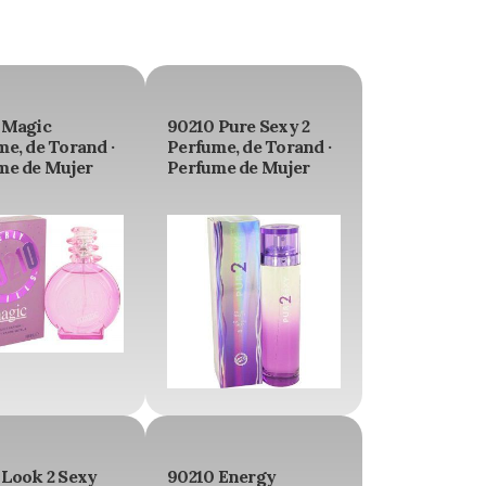
 Magic
90210 Pure Sexy 2
e, de Torand ·
Perfume, de Torand ·
me de Mujer
Perfume de Mujer
 Look 2 Sexy
90210 Energy