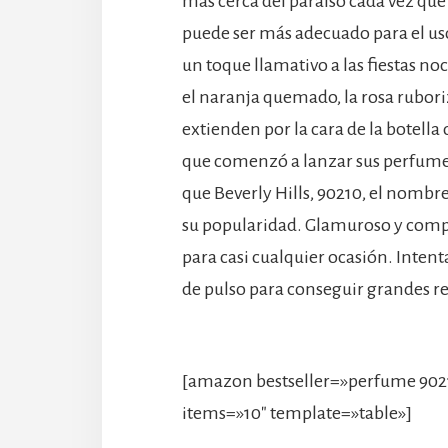
más cerca del paraíso cada vez que 
puede ser más adecuado para el uso
un toque llamativo a las fiestas no
el naranja quemado, la rosa ruboriz
extienden por la cara de la botella 
que comenzó a lanzar sus perfumes 
que Beverly Hills, 90210, el nombr
su popularidad. Glamuroso y compl
para casi cualquier ocasión. Intent
de pulso para conseguir grandes r
[amazon bestseller=»perfume 902
items=»10″ template=»table»]