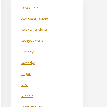
Calvin Klein
Yves Saint Laurent
Dolce & Gabbana
Giorgio Armani
Burberry
Givenchy
Bvlgari
Gucci
Guerlain