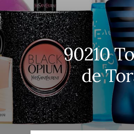
90210 To
de Tor