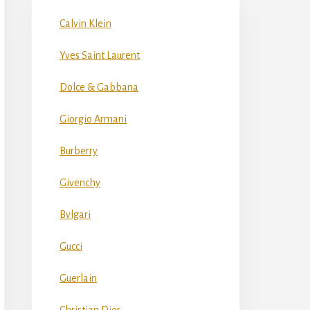
Calvin Klein
Yves Saint Laurent
Dolce & Gabbana
Giorgio Armani
Burberry
Givenchy
Bvlgari
Gucci
Guerlain