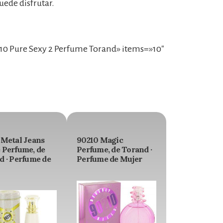
ede disfrutar.
0 Pure Sexy 2 Perfume Torand» items=»10″
 Metal Jeans
90210 Magic
 Perfume, de
Perfume, de Torand ·
d · Perfume de
Perfume de Mujer