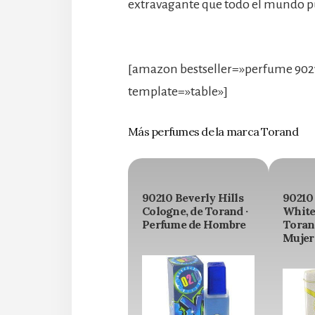
extravagante que todo el mundo pu
[amazon bestseller=»perfume 9021
template=»table»]
Más perfumes de la marca Torand
90210 Beverly Hills
90210
Cologne, de Torand ·
White
Perfume de Hombre
Toran
Mujer