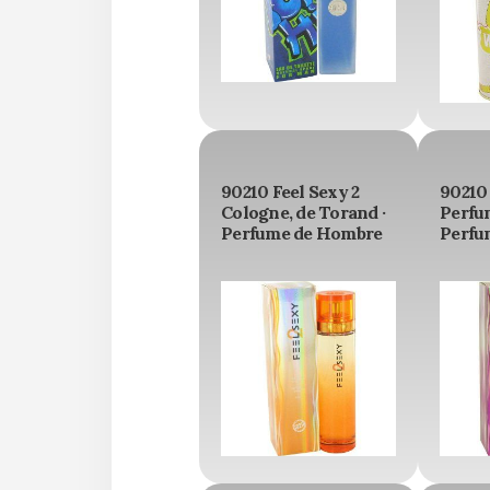
90210 Feel Sexy 2
90210
Cologne, de Torand ·
Perfum
Perfume de Hombre
Perfu