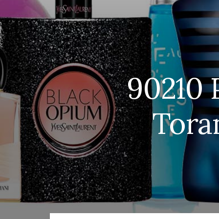
90210 
Tora