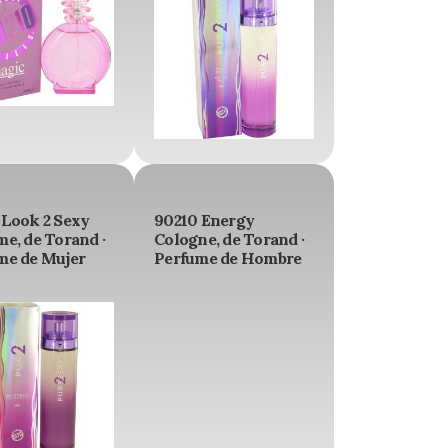
 Look 2 Sexy
90210 Energy
e, de Torand ·
Cologne, de Torand ·
me de Mujer
Perfume de Hombre