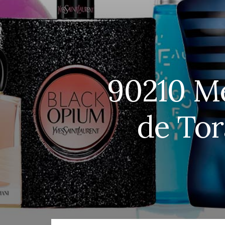
90210 Me
de Tor