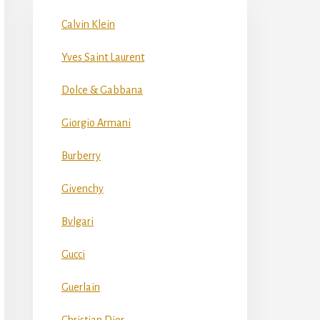
Calvin Klein
Yves Saint Laurent
Dolce & Gabbana
Giorgio Armani
Burberry
Givenchy
Bvlgari
Gucci
Guerlain