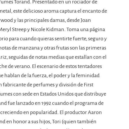
rfumes Torand. Presentado en un rociador de
metal, este delicioso aroma captura el encanto de
lywood y las principales damas, desde Joan
 Meryl Streep y Nicole Kidman. Toma una página
sorio para cuando quieras sentirte fuerte, seguro y
otas de manzana y otras frutas son las primeras
riz, seguidas de notas medias que estallan con el
he de verano. El escenario de estos tentadores
 hablan de la fuerza, el poder y la feminidad
 fabricante de perfumes y división de First
umes con sede en Estados Unidos que distribuye
and fue lanzado en 1992 cuando el programa de
ue creciendo en popularidad. El productor Aaron
nd en honor a sus hijos, Tori (quien también