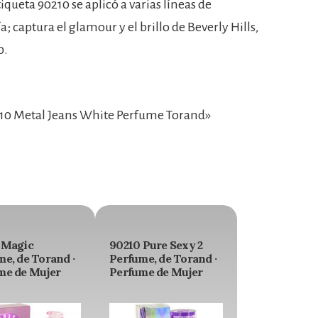
iqueta 90210 se aplicó a varias líneas de
captura el glamour y el brillo de Beverly Hills,
0.
10 Metal Jeans White Perfume Torand»
 Magic
90210 Pure Sexy 2
e, de Torand ·
Perfume, de Torand ·
me de Mujer
Perfume de Mujer