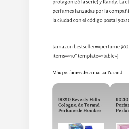
protagonizó la serie) y Randy. La et
perfumes lanzadas por la compañía; 
la ciudad con el código postal 9021
[amazon bestseller=»perfume 902
items=»10″ template=»table»]
Más perfumes de la marca Torand
90210 Beverly Hills
90210
Cologne, de Torand ·
Perfum
Perfume de Hombre
Perfu