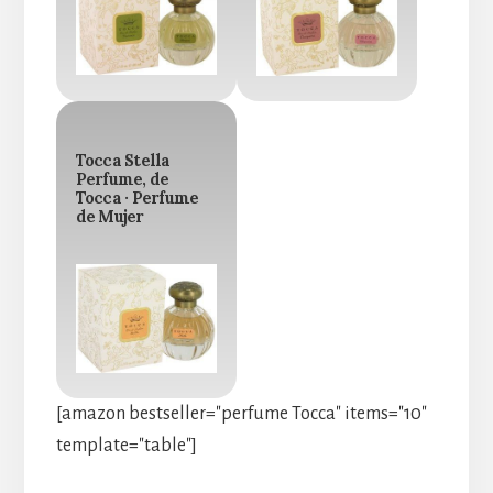
Tocca Stella
Perfume, de
Tocca · Perfume
de Mujer
[amazon bestseller="perfume Tocca" items="10"
template="table"]