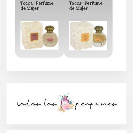
Tocca · Perfume
Tocca · Perfume
de Mujer
de Mujer
Barra
lateral
principal