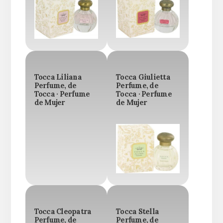
Tocca Liliana
Tocca Giulietta
Perfume, de
Perfume, de
Tocca · Perfume
Tocca · Perfume
de Mujer
de Mujer
Tocca Cleopatra
Tocca Stella
Perfume, de
Perfume, de