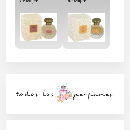
de Mujer
de Mujer
Barra
lateral
principal