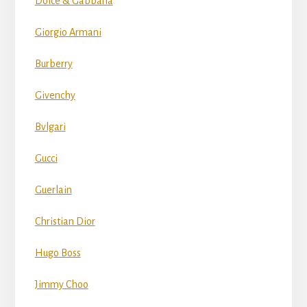
Dolce & Gabbana
Giorgio Armani
Burberry
Givenchy
Bvlgari
Gucci
Guerlain
Christian Dior
Hugo Boss
Jimmy Choo