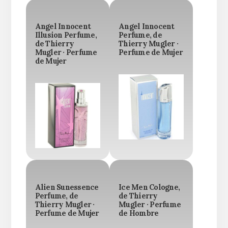
Angel Innocent
Angel Innocent
Illusion Perfume,
Perfume, de
de Thierry
Thierry Mugler ·
Mugler · Perfume
Perfume de Mujer
de Mujer
Alien Sunessence
Ice Men Cologne,
Perfume, de
de Thierry
Thierry Mugler ·
Mugler · Perfume
Perfume de Mujer
de Hombre