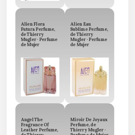
Alien Flora
Alien Eau
Futura Perfume,
Sublime Perfume,
de Thierry
de Thierry
Mugler · Perfume
Mugler · Perfume
de Mujer
de Mujer
Angel The
Miroir De Joyaux
Fragrance Of
Perfume, de
Leather Perfume,
Thierry Mugler ·
de Thierry
Perfume de Mujer