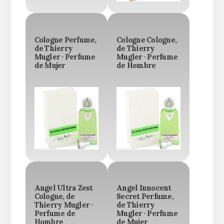
Cologne Perfume,
Cologne Cologne,
de Thierry
de Thierry
Mugler · Perfume
Mugler · Perfume
de Mujer
de Hombre
Angel Ultra Zest
Angel Innocent
Cologne, de
Secret Perfume,
Thierry Mugler ·
de Thierry
Perfume de
Mugler · Perfume
Hombre
de Mujer