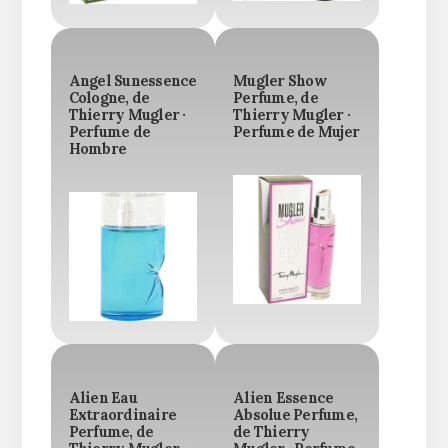
Angel Sunessence
Mugler Show
Cologne, de
Perfume, de
Thierry Mugler ·
Thierry Mugler ·
Perfume de
Perfume de Mujer
Hombre
Alien Eau
Alien Essence
Extraordinaire
Absolue Perfume,
Perfume, de
de Thierry