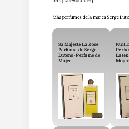
template=»table»]
Más perfumes de la marca Serge Lut
Sa Majeste La Rose
Nuit 
Perfume, de Serge
Perfu
Lutens · Perfume de
Lutens
Mujer
Mujer