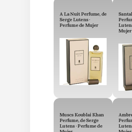
A La Nuit Perfume, de
Santa
Serge Lutens ·
Perfu
Perfume de Mujer
Lutens
Mujer
Muscs Koublai Khan
Ambre
Perfume, de Serge
Perfu
Lutens · Perfume de
Lutens
Mujer
Mujer