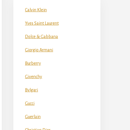
Calvin Klein
Yves Saint Laurent
Dolce & Gabbana
Giorgio Armani
Burberry
Givenchy
Bvlgari
Gucci
Guerlain