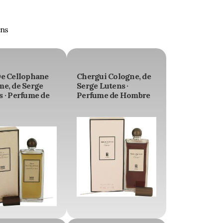
ens
De Cellophane
Chergui Cologne, de
me, de Serge
Serge Lutens ·
 · Perfume de
Perfume de Hombre