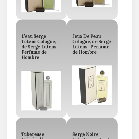
L’eau Serge
Jeux De Peau
Lutens Cologne,
Cologne, de Serge
de Serge Lutens ·
Lutens · Perfume
Perfume de
de Hombre
Hombre
Tubereuse
Serge Noire