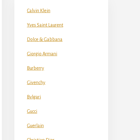
Calvin Klein
Yves Saint Laurent
Dolce & Gabbana
Giorgio Armani
Burberry
Givenchy
Bvlgari
Gucci
Guerlain