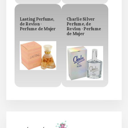
Lasting Perfume,
Charlie Silver
de Revlon ·
Perfume, de
Perfume de Mujer
Revlon · Perfume
de Mujer
Barra