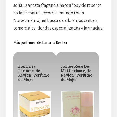
solía usar esta fragancia hace años y de repente
no la encontré….recorrí el mundo (bien
Norteamérica) en busca de ella en los centros
comerciales, tiendas especializadas y farmacias.
Más perfumes de la marca Revlon
Eterna 27
Jontue Rose De
Perfume, de
Mai Perfume, de
Revlon · Perfume
Revlon · Perfume
de Mujer
de Mujer