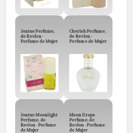
Jontue Perfume,
Cherish Perfume,
de Revlon ·
de Revlon ·
Perfume de Mujer
Perfume de Mujer
Jontue Moonlight
Moon Drops
Perfume, de
Perfume, de
Revlon · Perfume
Revlon · Perfume
de Mujer
de Mujer