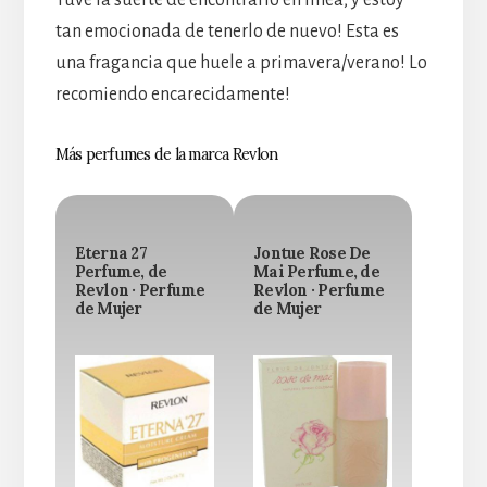
Tuve la suerte de encontrarlo en línea, y estoy
tan emocionada de tenerlo de nuevo! Esta es
una fragancia que huele a primavera/verano! Lo
recomiendo encarecidamente!
Más perfumes de la marca Revlon
Eterna 27
Jontue Rose De
Perfume, de
Mai Perfume, de
Revlon · Perfume
Revlon · Perfume
de Mujer
de Mujer