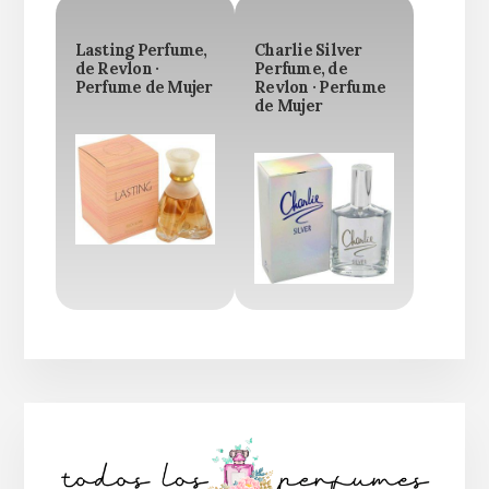
Lasting Perfume,
Charlie Silver
de Revlon ·
Perfume, de
Perfume de Mujer
Revlon · Perfume
de Mujer
Barra
lateral