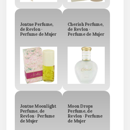
Jontue Perfume,
Cherish Perfume,
de Revlon ·
de Revlon ·
Perfume de Mujer
Perfume de Mujer
Jontue Moonlight
Moon Drops
Perfume, de
Perfume, de
Revlon · Perfume
Revlon · Perfume
de Mujer
de Mujer