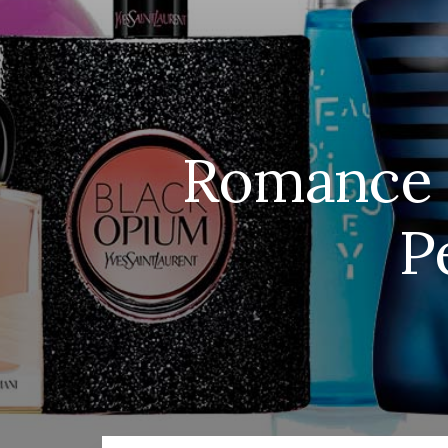
Romance C
P