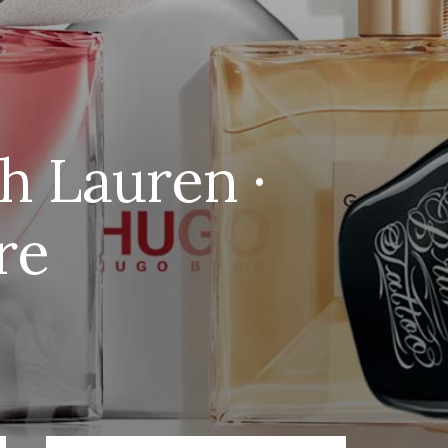
h Lauren ·
re