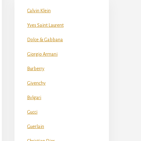
Calvin Klein
Yves Saint Laurent
Dolce & Gabbana
Giorgio Armani
Burberry
Givenchy
Bvlgari
Gucci
Guerlain