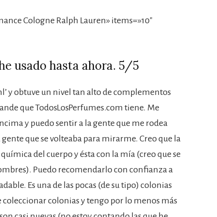
ance Cologne Ralph Lauren» items=»10″
he usado hasta ahora. 5/5
l’ y obtuve un nivel tan alto de complementos
 grande que TodosLosPerfumes.com tiene. Me
encima y puedo sentir a la gente que me rodea
 a gente que se volteaba para mirarme. Creo que la
 química del cuerpo y ésta con la mía (creo que se
 hombres). Puedo recomendarlo con confianza a
adable. Es una de las pocas (de su tipo) colonias
 coleccionar colonias y tengo por lo menos más
 son casi nuevas (no estoy contando las que he