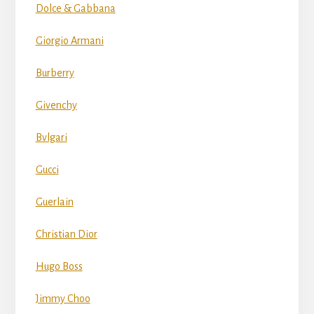
Dolce & Gabbana
Giorgio Armani
Burberry
Givenchy
Bvlgari
Gucci
Guerlain
Christian Dior
Hugo Boss
Jimmy Choo