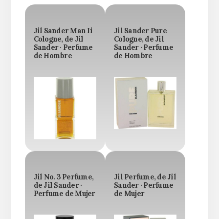
Jil Sander Man Ii
Jil Sander Pure
Cologne, de Jil
Cologne, de Jil
Sander · Perfume
Sander · Perfume
de Hombre
de Hombre
Jil No. 3 Perfume,
Jil Perfume, de Jil
de Jil Sander ·
Sander · Perfume
Perfume de Mujer
de Mujer