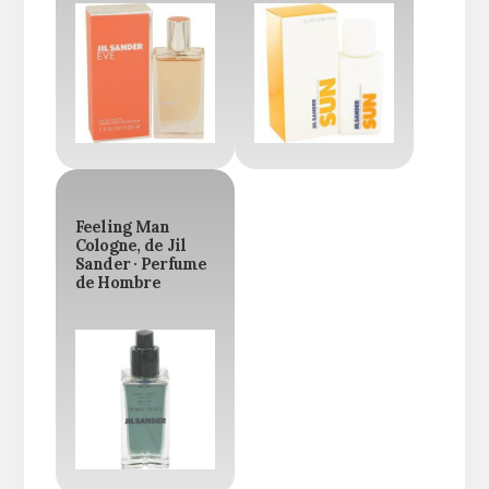
Feeling Man
Cologne, de Jil
Sander · Perfume
de Hombre