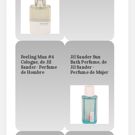
Feeling Man #4
Jil Sander Sun
Cologne, de Jil
Bath Perfume, de
Sander · Perfume
Jil Sander ·
de Hombre
Perfume de Mujer