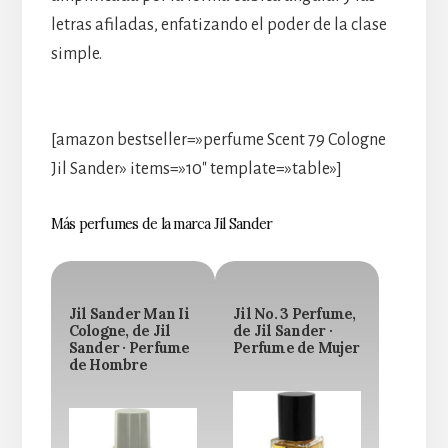
letras afiladas, enfatizando el poder de la clase
simple.
[amazon bestseller=»perfume Scent 79 Cologne
Jil Sander» items=»10″ template=»table»]
Más perfumes de la marca Jil Sander
Jil Sander Man Ii
Jil No. 3 Perfume,
Cologne, de Jil
de Jil Sander ·
Sander · Perfume
Perfume de Mujer
de Hombre