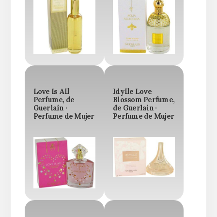
Love Is All
Idylle Love
Perfume, de
Blossom Perfume,
Guerlain ·
de Guerlain ·
Perfume de Mujer
Perfume de Mujer