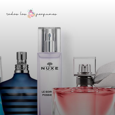
Saltar
Skip
a
to
la
content
barra
lateral
principal