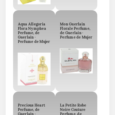
Aqua Allegoria
Mon Guerlain
Flora Nymphea
Florale Perfume,
Perfume, de
de Guerlain ·
Guerlain ·
Perfume de Mujer
Perfume de Mujer
Precious Heart
La Petite Robe
Perfume, de
Noire Couture
Guerlain ·
Perfume, de