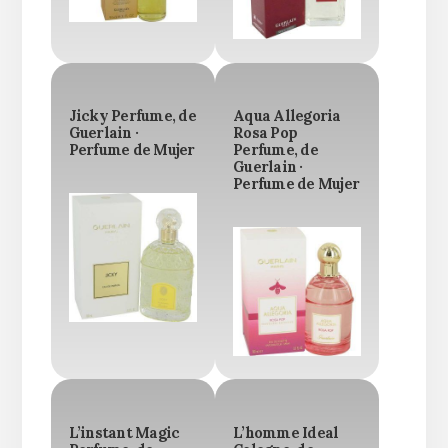
Jicky Perfume, de
Aqua Allegoria
Guerlain ·
Rosa Pop
Perfume de Mujer
Perfume, de
Guerlain ·
Perfume de Mujer
L’instant Magic
L’homme Ideal