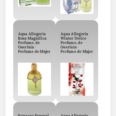
Aqua Allegoria
Aqua Allegoria
Rosa Magnifica
Winter Delice
Perfume, de
Perfume, de
Guerlain ·
Guerlain ·
Perfume de Mujer
Perfume de Mujer
Samsara Sensual
Aqua Allegoria