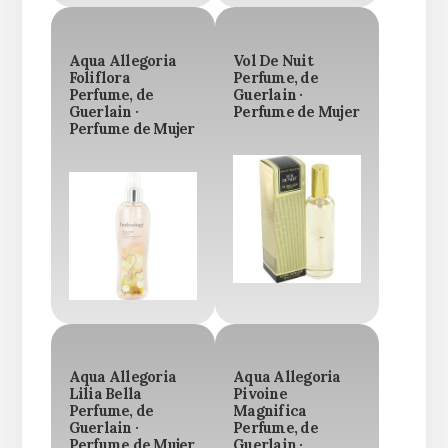
Aqua Allegoria
Vol De Nuit
Foliflora
Perfume, de
Perfume, de
Guerlain ·
Guerlain ·
Perfume de Mujer
Perfume de Mujer
Aqua Allegoria
Aqua Allegoria
Lilia Bella
Pivoine
Perfume, de
Magnifica
Guerlain ·
Perfume, de
Perfume de Mujer
Guerlain ·