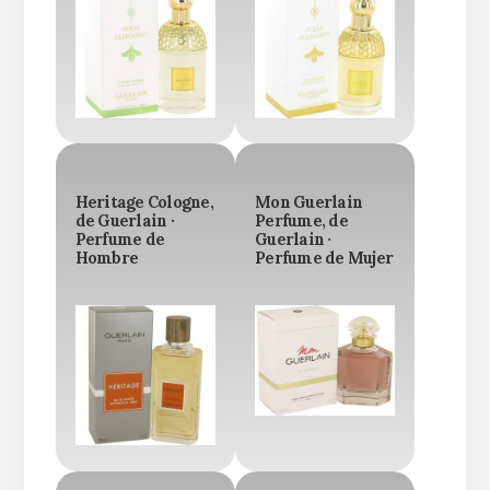
Heritage Cologne,
Mon Guerlain
de Guerlain ·
Perfume, de
Perfume de
Guerlain ·
Hombre
Perfume de Mujer