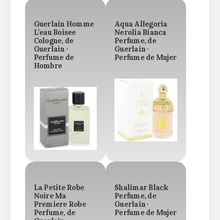
Guerlain Homme
Aqua Allegoria
L’eau Boisee
Nerolia Bianca
Cologne, de
Perfume, de
Guerlain ·
Guerlain ·
Perfume de
Perfume de Mujer
Hombre
La Petite Robe
Shalimar Black
Noire Ma
Perfume, de
Premiere Robe
Guerlain ·
Perfume, de
Perfume de Mujer