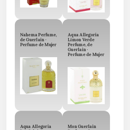
Nahema Perfume,
Aqua Allegoria
de Guerlain ·
Limon Verde
Perfume de Mujer
Perfume, de
Guerlain ·
Perfume de Mujer
Aqua Allegoria
Mon Guerlain