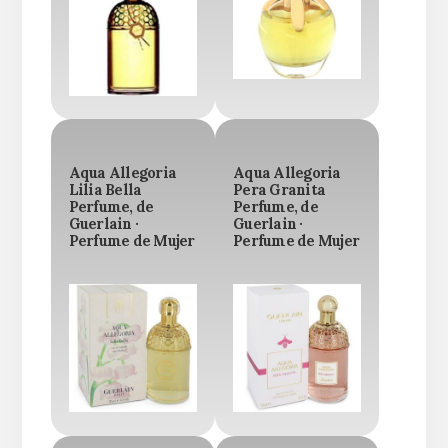
Aqua Allegoria
Aqua Allegoria
Lilia Bella
Pera Granita
Perfume, de
Perfume, de
Guerlain ·
Guerlain ·
Perfume de Mujer
Perfume de Mujer