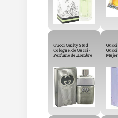
Gucci Guilty Stud
Gucci
Cologne, de Gucci ·
Gucci 
Perfume de Hombre
Mujer