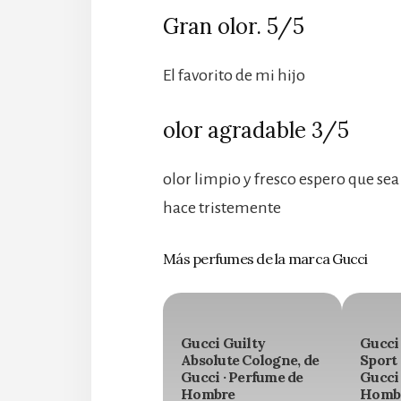
Gran olor. 5/5
El favorito de mi hijo
olor agradable 3/5
olor limpio y fresco espero que sea
hace tristemente
Más perfumes de la marca Gucci
Gucci Guilty
Gucci
Absolute Cologne, de
Sport 
Gucci · Perfume de
Gucci 
Hombre
Homb