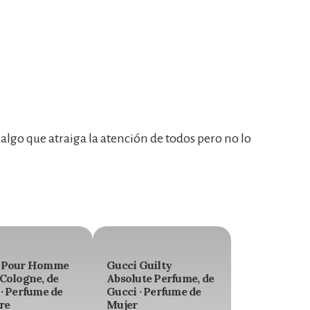
 algo que atraiga la atención de todos pero no lo
 Pour Homme
Gucci Guilty
Cologne, de
Absolute Perfume, de
· Perfume de
Gucci · Perfume de
re
Mujer