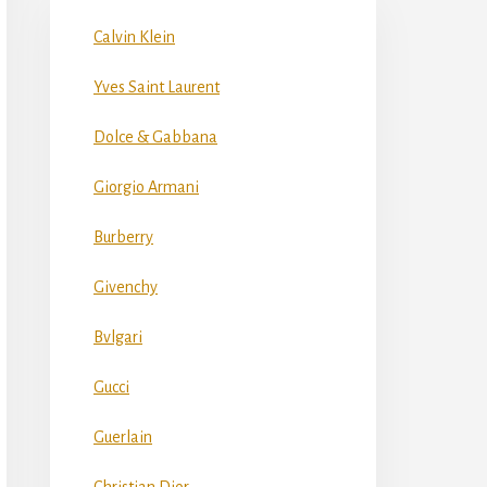
Calvin Klein
Yves Saint Laurent
Dolce & Gabbana
Giorgio Armani
Burberry
Givenchy
Bvlgari
Gucci
Guerlain