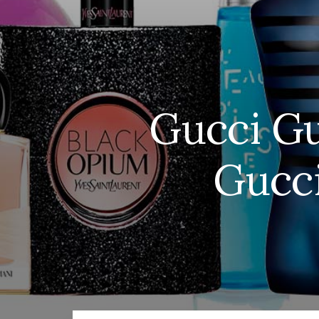
Gucci Gu
Gucc