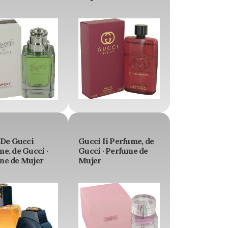
 De Gucci
Gucci Ii Perfume, de
e, de Gucci ·
Gucci · Perfume de
me de Mujer
Mujer