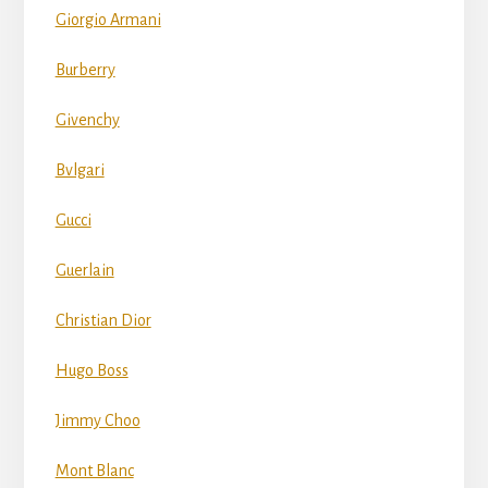
Giorgio Armani
Burberry
Givenchy
Bvlgari
Gucci
Guerlain
Christian Dior
Hugo Boss
Jimmy Choo
Mont Blanc