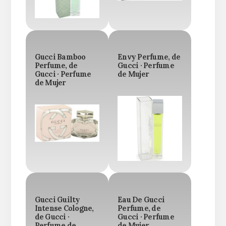
Gucci Bamboo
Envy Perfume, de
Perfume, de
Gucci · Perfume
Gucci · Perfume
de Mujer
de Mujer
Gucci Guilty
Eau De Gucci
Intense Cologne,
Perfume, de
de Gucci ·
Gucci · Perfume
Perfume de
de Mujer