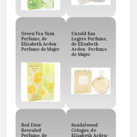
Green Tea Yuzu
Untold Eau
Perfume, de
Legere Perfume,
Elizabeth Arden ·
de Elizabeth
Perfume de Mujer
Arden · Perfume
de Mujer
Red Door
Sandalwood
Revealed
Cologne, de
Perfume, de
Elizabeth Arden ·