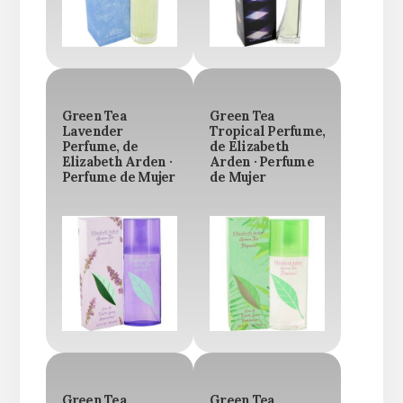
Green Tea
Green Tea
Lavender
Tropical Perfume,
Perfume, de
de Elizabeth
Elizabeth Arden ·
Arden · Perfume
Perfume de Mujer
de Mujer
Green Tea
Green Tea