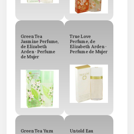
Green Tea
True Love
Jasmine Perfume,
Perfume, de
de Elizabeth
Elizabeth Arden ·
Arden · Perfume
Perfume de Mujer
de Mujer
Green Tea Yuzu
Untold Eau