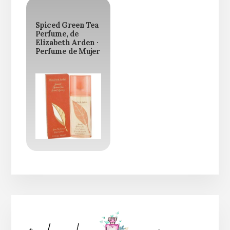
Spiced Green Tea
Perfume, de
Elizabeth Arden ·
Perfume de Mujer
Barra
lateral