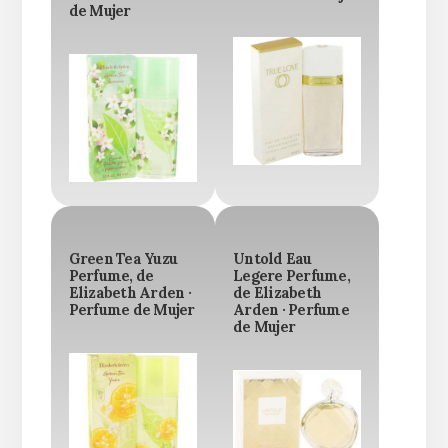
de Mujer
Green Tea Yuzu
Untold Eau
Perfume, de
Legere Perfume,
Elizabeth Arden ·
de Elizabeth
Perfume de Mujer
Arden · Perfume
de Mujer