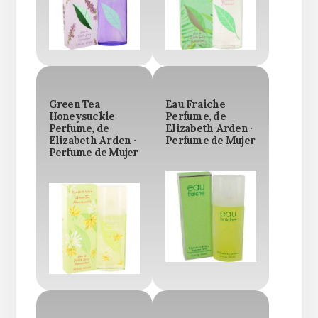
Green Tea
Eau Fraiche
Honeysuckle
Perfume, de
Perfume, de
Elizabeth Arden ·
Elizabeth Arden ·
Perfume de Mujer
Perfume de Mujer