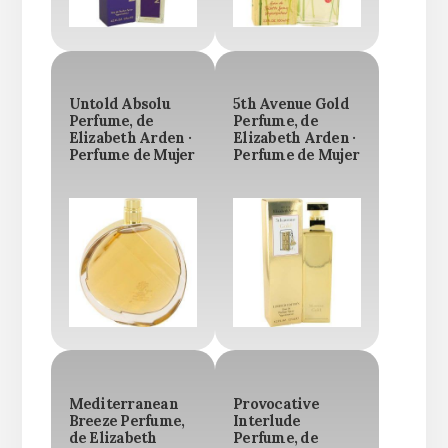
Untold Absolu
5th Avenue Gold
Perfume, de
Perfume, de
Elizabeth Arden ·
Elizabeth Arden ·
Perfume de Mujer
Perfume de Mujer
Mediterranean
Provocative
Breeze Perfume,
Interlude
de Elizabeth
Perfume, de