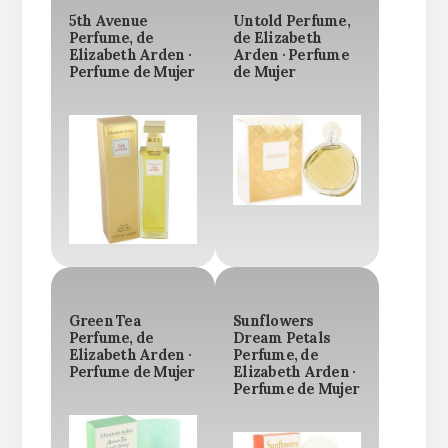
5th Avenue
Untold Perfume,
Perfume, de
de Elizabeth
Elizabeth Arden ·
Arden · Perfume
Perfume de Mujer
de Mujer
Green Tea
Sunflowers
Perfume, de
Dream Petals
Elizabeth Arden ·
Perfume, de
Perfume de Mujer
Elizabeth Arden ·
Perfume de Mujer