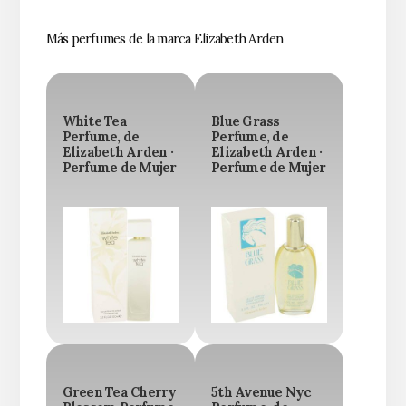
Más perfumes de la marca Elizabeth Arden
White Tea
Blue Grass
Perfume, de
Perfume, de
Elizabeth Arden ·
Elizabeth Arden ·
Perfume de Mujer
Perfume de Mujer
Green Tea Cherry
5th Avenue Nyc