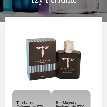
Territoire
Her Majesty
Cologne, de YZY
Perfume, de YZY