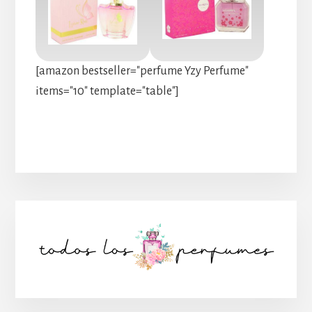
[amazon bestseller="perfume Yzy Perfume"
items="10" template="table"]
Barra
lateral
principal