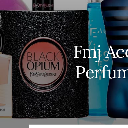
Fmj Ac
Perfum