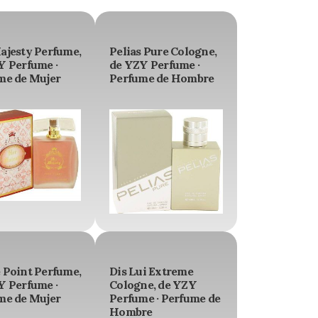
ajesty Perfume,
Pelias Pure Cologne,
Y Perfume ·
de YZY Perfume ·
me de Mujer
Perfume de Hombre
 Point Perfume,
Dis Lui Extreme
Y Perfume ·
Cologne, de YZY
me de Mujer
Perfume · Perfume de
Hombre