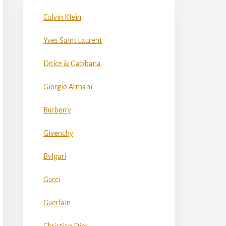
Calvin Klein
Yves Saint Laurent
Dolce & Gabbana
Giorgio Armani
Burberry
Givenchy
Bvlgari
Gucci
Guerlain