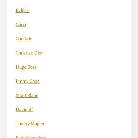
Bvlgari
Gucci
Guerlain
Christian Dior
Hugo Boss
Jimmy Choo
Mont Blanc
Davidoff
Thierry Mugler