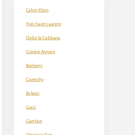
Calvin Klein
Yves Saint Laurent
Dolce & Gabbana
Giorgio Armani
Burberry
Givenchy
Bvlgari
Gucci
Guerlain