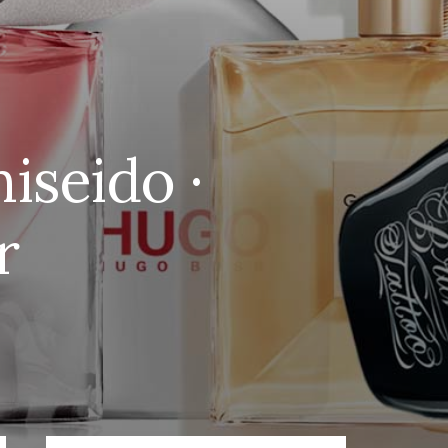
iseido ·
r