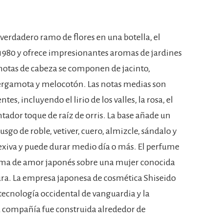
erdadero ramo de flores en una botella, el
1980 y ofrece impresionantes aromas de jardines
s notas de cabeza se componen de jacinto,
bergamota y melocotón. Las notas medias son
es, incluyendo el lirio de los valles, la rosa, el
ntador toque de raíz de orris. La base añade un
o de roble, vetiver, cuero, almizcle, sándalo y
flexiva y puede durar medio día o más. El perfume
ema de amor japonés sobre una mujer conocida
pura. La empresa japonesa de cosmética Shiseido
 tecnología occidental de vanguardia y la
 La compañía fue construida alrededor de