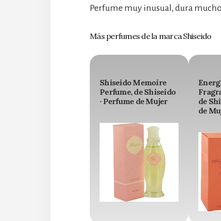
Perfume muy inusual, dura mucho
Más perfumes de la marca Shiseido
Shiseido Memoire
Energ
Perfume, de Shiseido
Fragr
· Perfume de Mujer
de Shi
de Mu