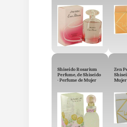
Shiseido Rosarium
Zen P
Perfume, de Shiseido
Shisei
· Perfume de Mujer
Mujer