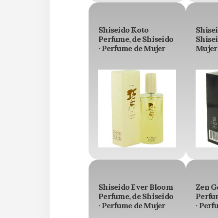
Shiseido Koto
Shise
Perfume, de Shiseido
Shisei
· Perfume de Mujer
Mujer
Shiseido Ever Bloom
Zen Go
Perfume, de Shiseido
Perfu
· Perfume de Mujer
· Perf