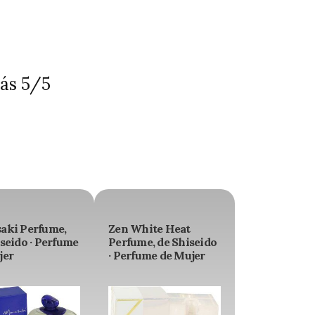
ás 5/5
aki Perfume,
Zen White Heat
seido · Perfume
Perfume, de Shiseido
jer
· Perfume de Mujer