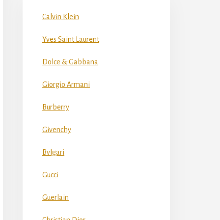
Calvin Klein
Yves Saint Laurent
Dolce & Gabbana
Giorgio Armani
Burberry
Givenchy
Bvlgari
Gucci
Guerlain