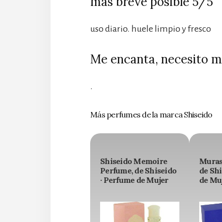
más breve posible 5/5
uso diario. huele limpio y fresco
Me encanta, necesito m
.
Más perfumes de la marca Shiseido
Shiseido Memoire
Muras
Perfume, de Shiseido
de Shi
· Perfume de Mujer
de Mu