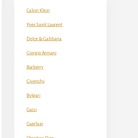
Calvin Klein
Yves Saint Laurent
Dolce & Gabbana
Giorgio Armani
Burberry
Givenchy
Bvlgari
Gucci
Guerlain