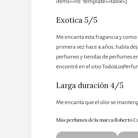
items=»10″ template=»table»]
Exotica 5/5
Me encanta esta fragancia y como 
primera vez hace 4 años, había dej
perfumes y tiendas de perfumes en 
encontré en el sitio TodosLosPerf
Larga duración 4/5
Me encanta que el olor se mantenga 
Más perfumes de la marca Roberto Cav