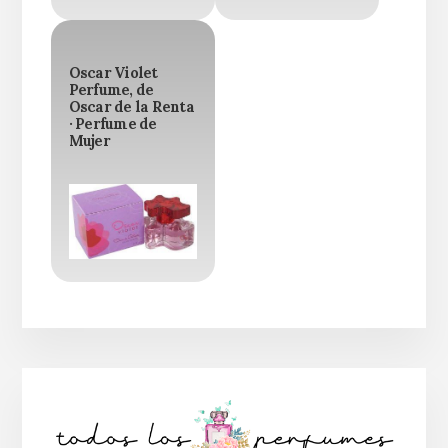
Oscar Violet
Perfume, de
Oscar de la Renta
· Perfume de
Mujer
Barra
lateral