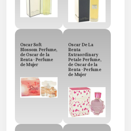
Oscar Soft
Oscar De La
Blossom Perfume,
Renta
de Oscar de la
Extraordinary
Renta · Perfume
Petale Perfume,
de Mujer
de Oscar de la
Renta · Perfume
de Mujer