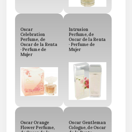
Oscar
Intrusion
Celebration
Perfume, de
Perfume, de
Oscar de la Renta
Oscar de la Renta
· Perfume de
· Perfume de
Mujer
Mujer
Oscar Orange
Oscar Gentleman
Flower Perfume,
Cologne, de Oscar