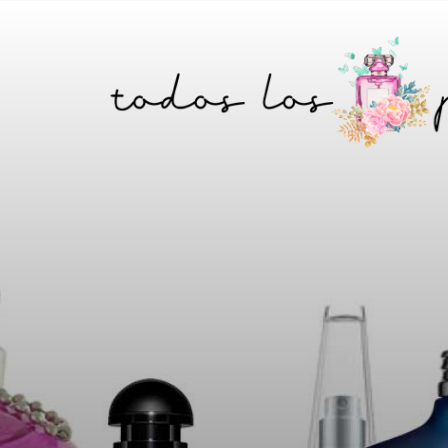
Saltar
Skip
a
to
la
content
barra
lateral
principal